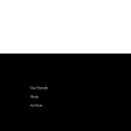
,
,
FOOTER 2
Our friends
Shop
Archive